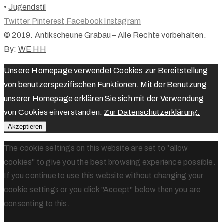
•
Jugendstil
Twitter
Pinterest
Facebook
Instagram
© 2019. Antikscheune Grabau – Alle Rechte vorbehalten.
By:
WE HH
Unsere Homepage verwendet Cookies zur Bereitstellung
von benutzerspezifischen Funktionen. Mit der Benutzung
unserer Homepage erklären Sie sich mit der Verwendung
von Cookies einverstanden.
Zur Datenschutzerklärung.
Akzeptieren
The cookie settings on this website are set to "allow
cookies" to give you the best browsing experience possible.
If you continue to use this website without changing your
cookie settings or you click "Accept" below then you are
consenting to this.