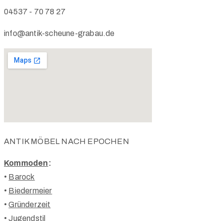
04537 - 70 78 27
info@antik-scheune-grabau.de
ANTIK MÖBEL NACH EPOCHEN
Kommoden
:
•
Barock
•
Biedermeier
•
Gründerzeit
•
Jugendstil